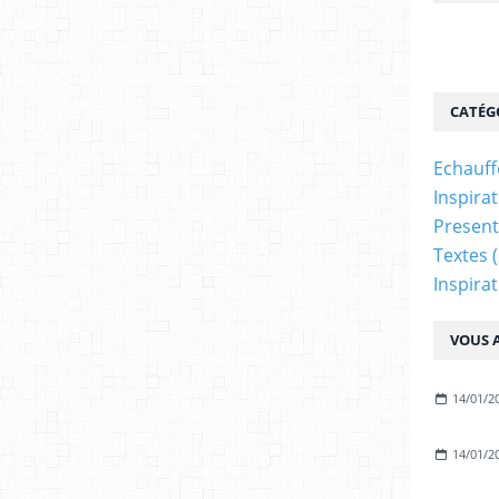
CATÉG
Echauf
Inspira
Present
Textes
(
Inspira
VOUS A
14/01/2
14/01/2