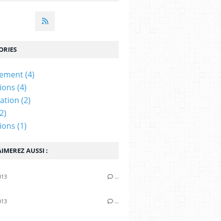
ORIES
fement
(4)
tions
(4)
ation
(2)
2)
tions
(1)
IMEREZ AUSSI :
013
…
013
…