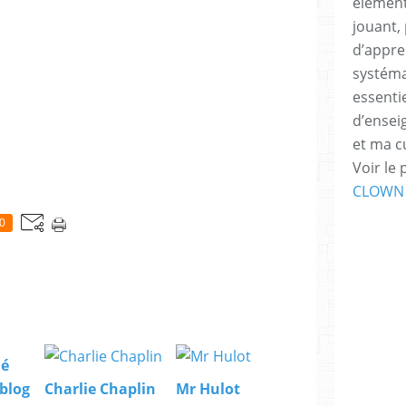
élément
jouant, 
d’appren
systéma
essenti
d’ensei
et ma c
Voir le 
CLOWN
0
ié
blog
Charlie Chaplin
Mr Hulot