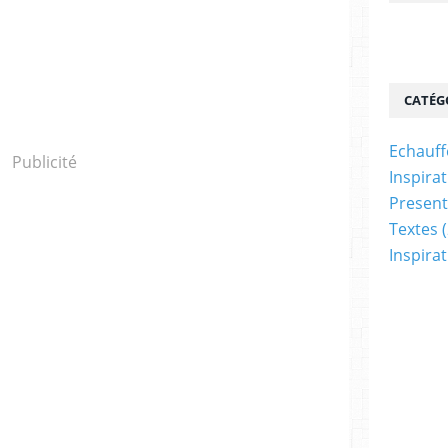
CATÉG
Echauf
Publicité
Inspira
Present
Textes
(
Inspira