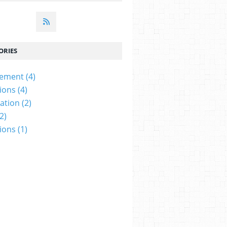
ORIES
fement
(4)
tions
(4)
ation
(2)
2)
tions
(1)