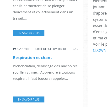
élément
car ils permettent de se plonger
jouant, 
doucement et collectivement dans un
d’appren
travail....
systéma
essenti
d’ensei
EN SAVOIR PLUS
et ma c
Voir le 
15/01/2013
PUBLIÉ DEPUIS OVERBLOG
…
CLOWN
Respiration et chant
Prononciation, déblocage des mâchoires,
souffle, rythme… Apprendre à toujours
respirer. Il faut touours rappeler...
EN SAVOIR PLUS