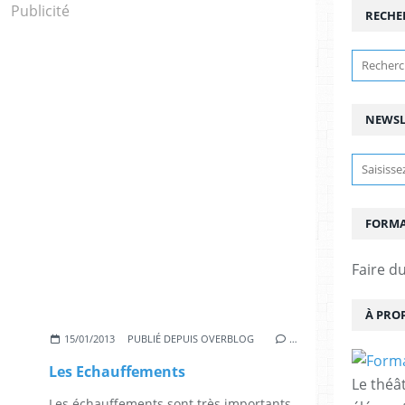
Publicité
RECHE
NEWSL
FORMA
Faire du
À PRO
15/01/2013
PUBLIÉ DEPUIS OVERBLOG
…
Les Echauffements
Le théâ
Les échauffements sont très importants